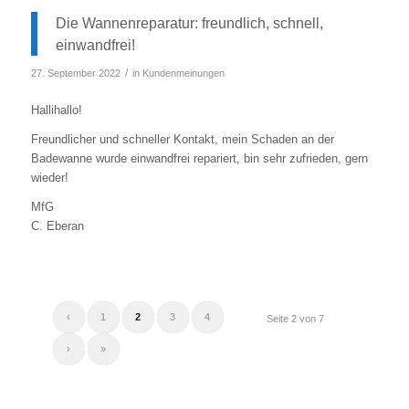
Die Wannenreparatur: freundlich, schnell,
einwandfrei!
/
27. September 2022
in
Kundenmeinungen
Hallihallo!
Freundlicher und schneller Kontakt, mein Schaden an der
Badewanne wurde einwandfrei repariert, bin sehr zufrieden, gern
wieder!
MfG
C. Eberan
‹
1
2
3
4
Seite 2 von 7
›
»