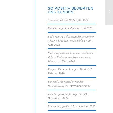
SO POSITIV BEWERTEN
Al
UNS KUNDEN:
Alles eine 10 von 10
27. Juli 2026
Renovierung ohne Reue
24. Juni 2026
Badewannen-Schlagschaden reparieren
– kleine Schäden, große Wirkung
29.
April 2026
Badewannentüren kann man einbauen –
sichere Badewannentüren muss man
können
19. März 2026
Präzise. Zügig und perfekt. Danke!
13.
Februar 2026
Wir sind sehr zufrieden mit der
Durchführung
21. November 2025
Zum Festpreis perfekt repariert
21.
November 2025
Bin super zufrieden
10. November 2025