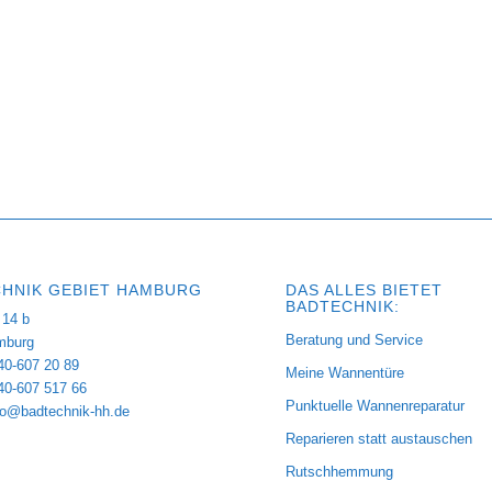
HNIK GEBIET HAMBURG
DAS ALLES BIETET
BADTECHNIK:
14 b
Beratung und Service
mburg
40-607 20 89
Meine Wannentüre
040-607 517 66
Punktuelle Wannenreparatur
fo@badtechnik-hh.de
Reparieren statt austauschen
Rutschhemmung