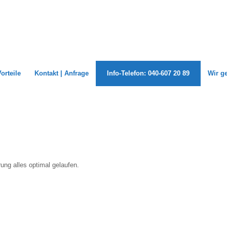
Vorteile
Kontakt | Anfrage
Info-Telefon: 040-607 20 89
Wir g
ung alles optimal gelaufen.