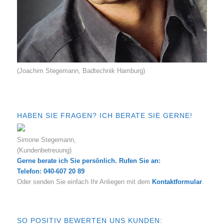
(Joachim Stegemann, Badtechnik Hamburg)
HABEN SIE FRAGEN? ICH BERATE SIE GERNE!
Simone Stegemann,
(Kundenbetreuung)
Gerne berate ich Sie persönlich. Rufen Sie an:
Telefon: 040-607 20 89
Oder senden Sie einfach Ihr Anliegen mit dem
Kontaktformular
.
SO POSITIV BEWERTEN UNS KUNDEN: