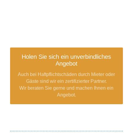
Nachher: Die reparierte Badewanne sieht
aus wie neu!
Vorher: Acryl- oder Emaill – jede Wanne
kann repariert werden!
Nachher: Die neue Oberfläche glänzt
perfekt und das Wasser perlt wieder ab wie
bei einer neuen Wanne.
Holen Sie sich ein unverbindliches
Angebot
Auch bei Haftpflichtschäden durch Mieter oder
Gäste sind wir ein zertifizierter Partner.
Wir beraten Sie gerne und machen Ihnen ein
Angebot.