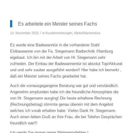
Es arbeitete ein Meister seines Fachs
/
14. November 2023
in
Kundenmeinungen
,
MeineWannentüre
Es wurde eine Badewanntür in die vorhandene Stahl
Einbauwanne von der Fa. Stegemann Badtechnik /Hamburg
eigebaut. Ich bin mit der Arbeit von Hr. Stegemann sehr
zufrieden. Der Einbau der Badewannentür ist absolut Top/Akkurat
und und sehr sauber ausgeführt worden!! Hier habe ich bemerkt ,
daß ein Meister seines Fachs gearbeitet hat.
Auch die vorrausgegangene Beratung war gut und verständlich.
Angenehm empfunden habe ich die freundliche Atmosphäre die
von Hr. Stegemann ausging! Die heute erhaltene Rechnung
(Rechnungsbetrag) stimmte genau überein mit dem Angebot
welches ich vorab erhalten habe. Vielen Dank Hr. Stegemann.
Auch einen lieben Gruß an Ihre Frau, die bei Telefon Gesprächen
freundlich war!!!
Ich werde Sie immer gerne Weiterempfehlen !