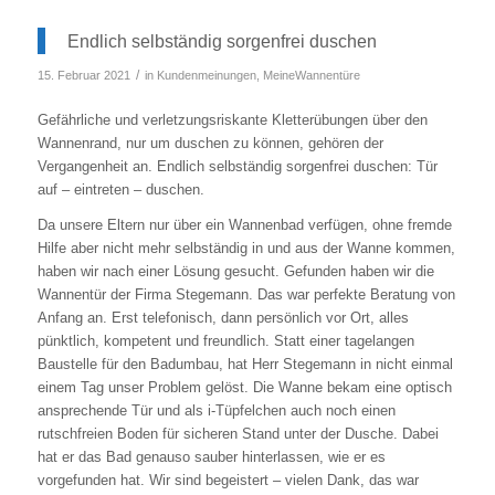
Endlich selbständig sorgenfrei duschen
/
15. Februar 2021
in
Kundenmeinungen
,
MeineWannentüre
Gefährliche und verletzungsriskante Kletterübungen über den
Wannenrand, nur um duschen zu können, gehören der
Vergangenheit an. Endlich selbständig sorgenfrei duschen: Tür
auf – eintreten – duschen.
Da unsere Eltern nur über ein Wannenbad verfügen, ohne fremde
Hilfe aber nicht mehr selbständig in und aus der Wanne kommen,
haben wir nach einer Lösung gesucht. Gefunden haben wir die
Wannentür der Firma Stegemann. Das war perfekte Beratung von
Anfang an. Erst telefonisch, dann persönlich vor Ort, alles
pünktlich, kompetent und freundlich. Statt einer tagelangen
Baustelle für den Badumbau, hat Herr Stegemann in nicht einmal
einem Tag unser Problem gelöst. Die Wanne bekam eine optisch
ansprechende Tür und als i-Tüpfelchen auch noch einen
rutschfreien Boden für sicheren Stand unter der Dusche. Dabei
hat er das Bad genauso sauber hinterlassen, wie er es
vorgefunden hat. Wir sind begeistert – vielen Dank, das war