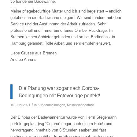
vorhandenen Badewanne.
Meine pflegebedürftige Mutter und ich sind begeistert – endlich
gefahrlos in die Badewanne steigen ! Wir sind rundum mit dem
Service und der Ausführung der Arbeit zufrieden. Sehr
professionell und immer ein offenes Ohr bei Rückfrage. In
Bremen keinen Anbieter gefunden und so bei Badtechnik in
Hamburg gelandet. Tolle Arbeit und sehr empfehlenswert.
Liebe Grüsse aus Bremen
Andrea Ahrens
Die Planung war sogar nach Corona-
Bedingungen mit Fotovorlage perfekt!
/
16. Juni 2021
in
Kundenmeinungen
,
MeineWannentüre
Der Einbau der Badewannentür wurde von Herrn Stegemann
perfekt geplant (wg.“Corona“ sogar nach einem Foto!) und
hervorragend innerhalb von 6 Stunden sauber und fast
geräuschlos ausgeführt. Frau Stegemann hat mich sehr gut