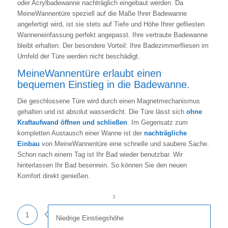
oder Acrylbadewanne nachträglich eingebaut werden. Da
MeineWannentüre speziell auf die Maße Ihrer Badewanne
angefertigt wird, ist sie stets auf Tiefe und Höhe Ihrer gefliesten
Wanneneinfassung perfekt angepasst. Ihre vertraute Badewanne
bleibt erhalten. Der besondere Vorteil: Ihre Badezimmerfliesen im
Umfeld der Türe werden nicht beschädigt.
MeineWannentüre erlaubt einen
bequemen Einstieg in die Badewanne.
Die geschlossene Türe wird durch einen Magnetmechanismus
gehalten und ist absolut wasserdicht. Die Türe lässt sich
ohne
Kraftaufwand öffnen und schließen
. Im Gegensatz zum
kompletten Austausch einer Wanne ist der
nachträgliche
Einbau
von MeineWannentüre eine schnelle und saubere Sache.
Schon nach einem Tag ist Ihr Bad wieder benutzbar. Wir
hinterlassen Ihr Bad besenrein. So können Sie den neuen
Komfort direkt genießen.
1
2
3
1
Niedrige Einstiegshöhe