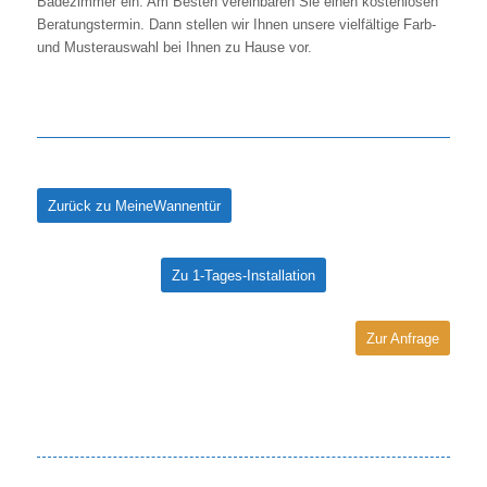
Badezimmer ein. Am Besten vereinbaren Sie einen kostenlosen
Beratungstermin. Dann stellen wir Ihnen unsere vielfältige Farb-
und Musterauswahl bei Ihnen zu Hause vor.
Zurück zu MeineWannentür
Zu 1-Tages-Installation
Zur Anfrage