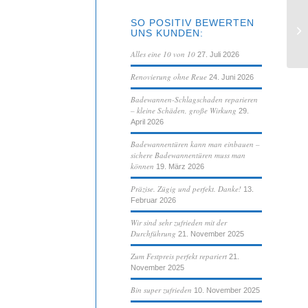
SO POSITIV BEWERTEN
Ic
UNS KUNDEN:
se
Alles eine 10 von 10
27. Juli 2026
Renovierung ohne Reue
24. Juni 2026
Badewannen-Schlagschaden reparieren
– kleine Schäden, große Wirkung
29.
April 2026
Badewannentüren kann man einbauen –
sichere Badewannentüren muss man
können
19. März 2026
Präzise. Zügig und perfekt. Danke!
13.
Februar 2026
Wir sind sehr zufrieden mit der
Durchführung
21. November 2025
Zum Festpreis perfekt repariert
21.
November 2025
Bin super zufrieden
10. November 2025