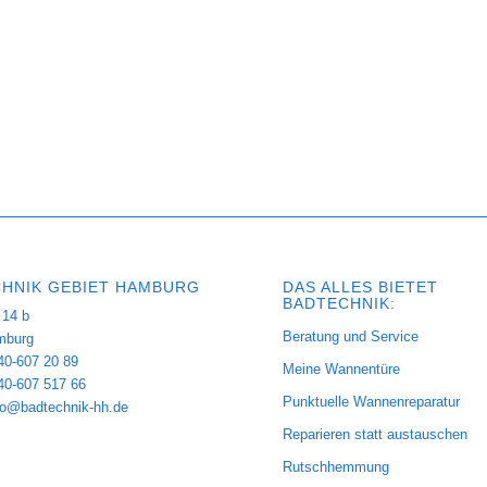
HNIK GEBIET HAMBURG
DAS ALLES BIETET
BADTECHNIK:
14 b
Beratung und Service
mburg
40-607 20 89
Meine Wannentüre
040-607 517 66
Punktuelle Wannenreparatur
fo@badtechnik-hh.de
Reparieren statt austauschen
Rutschhemmung