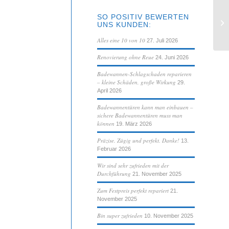
SO POSITIV BEWERTEN
Ei
UNS KUNDEN:
be
Alles eine 10 von 10
27. Juli 2026
Renovierung ohne Reue
24. Juni 2026
Badewannen-Schlagschaden reparieren
– kleine Schäden, große Wirkung
29.
April 2026
Badewannentüren kann man einbauen –
sichere Badewannentüren muss man
können
19. März 2026
Präzise. Zügig und perfekt. Danke!
13.
Februar 2026
Wir sind sehr zufrieden mit der
Durchführung
21. November 2025
Zum Festpreis perfekt repariert
21.
November 2025
Bin super zufrieden
10. November 2025