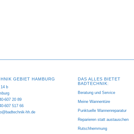
HNIK GEBIET HAMBURG
DAS ALLES BIETET
BADTECHNIK:
14 b
Beratung und Service
mburg
40-607 20 89
Meine Wannentüre
040-607 517 66
Punktuelle Wannenreparatur
fo@badtechnik-hh.de
Reparieren statt austauschen
Rutschhemmung