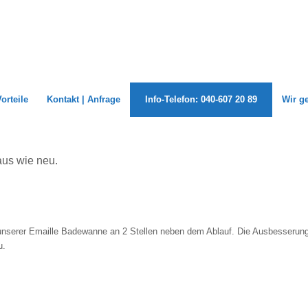
Vorteile
Kontakt | Anfrage
Info-Telefon: 040-607 20 89
Wir g
aus wie neu.
r unserer Emaille Badewanne an 2 Stellen neben dem Ablauf. Die Ausbesserung
u.