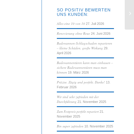
SO POSITIV BEWERTEN
Sa
UNS KUNDEN:
ge
Alles eine 10 von 10
27. Juli 2026
Renovierung ohne Reue
24. Juni 2026
Badewannen-Schlagschaden reparieren
– kleine Schäden, große Wirkung
29.
April 2026
Badewannentüren kann man einbauen –
sichere Badewannentüren muss man
können
19. März 2026
Präzise. Zügig und perfekt. Danke!
13.
Februar 2026
Wir sind sehr zufrieden mit der
Durchführung
21. November 2025
Zum Festpreis perfekt repariert
21.
November 2025
Bin super zufrieden
10. November 2025