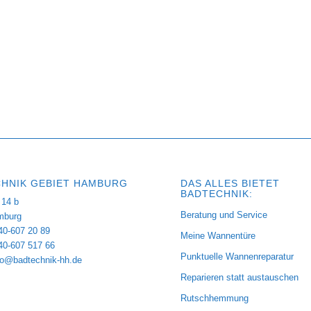
HNIK GEBIET HAMBURG
DAS ALLES BIETET
BADTECHNIK:
14 b
Beratung und Service
mburg
40-607 20 89
Meine Wannentüre
040-607 517 66
Punktuelle Wannenreparatur
fo@badtechnik-hh.de
Reparieren statt austauschen
Rutschhemmung