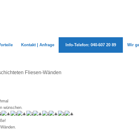
Vorteile
Kontakt | Anfrage
Info-Telefon: 040-607 20 89
Wir g
eschichteten Fliesen-Wänden
chmal
en wünschen.
üße!
n Wänden.