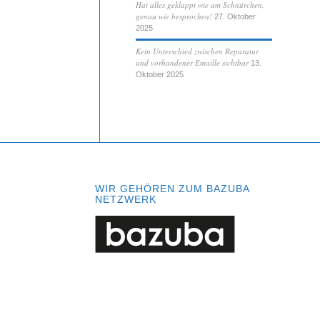
Hat alles geklappt wie am Schnürchen,
genau wie besprochen!
27. Oktober
2025
Kein Unterschied zwischen Reparatur
und vorhandener Emaille sichtbar
13.
Oktober 2025
WIR GEHÖREN ZUM BAZUBA
NETZWERK