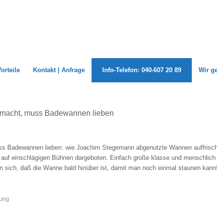
Vorteile
Kontakt | Anfrage
Info-Telefon: 040-607 20 89
Wir g
ch macht, muss Badewannen lieben
uss Badewannen lieben: wie Joachim Stegemann abgenutzte Wannen auffrisch
i auf einschlägigen Bühnen dargeboten. Einfach große klasse und menschlich
n sich, daß die Wanne bald hinüber ist, damit man noch einmal staunen kann!
ung