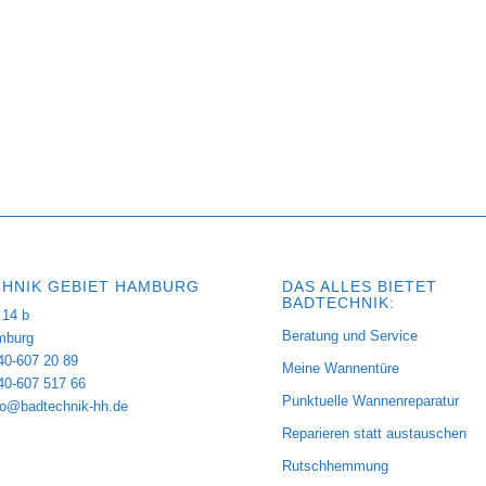
HNIK GEBIET HAMBURG
DAS ALLES BIETET
BADTECHNIK:
14 b
Beratung und Service
mburg
40-607 20 89
Meine Wannentüre
040-607 517 66
Punktuelle Wannenreparatur
fo@badtechnik-hh.de
Reparieren statt austauschen
Rutschhemmung