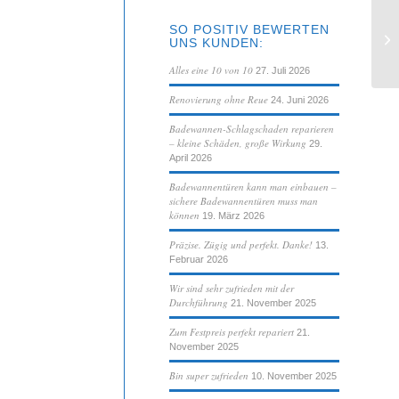
SO POSITIV BEWERTEN
Ic
UNS KUNDEN:
pr
Alles eine 10 von 10
27. Juli 2026
Renovierung ohne Reue
24. Juni 2026
Badewannen-Schlagschaden reparieren
– kleine Schäden, große Wirkung
29.
April 2026
Badewannentüren kann man einbauen –
sichere Badewannentüren muss man
können
19. März 2026
Präzise. Zügig und perfekt. Danke!
13.
Februar 2026
Wir sind sehr zufrieden mit der
Durchführung
21. November 2025
Zum Festpreis perfekt repariert
21.
November 2025
Bin super zufrieden
10. November 2025