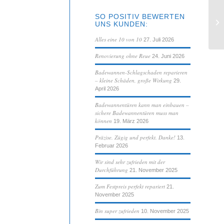
SO POSITIV BEWERTEN
pü
UNS KUNDEN:
Alles eine 10 von 10
27. Juli 2026
Renovierung ohne Reue
24. Juni 2026
Badewannen-Schlagschaden reparieren
– kleine Schäden, große Wirkung
29.
April 2026
Badewannentüren kann man einbauen –
sichere Badewannentüren muss man
können
19. März 2026
Präzise. Zügig und perfekt. Danke!
13.
Februar 2026
Wir sind sehr zufrieden mit der
Durchführung
21. November 2025
Zum Festpreis perfekt repariert
21.
November 2025
Bin super zufrieden
10. November 2025