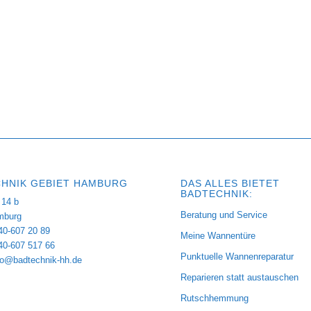
HNIK GEBIET HAMBURG
DAS ALLES BIETET
BADTECHNIK:
14 b
Beratung und Service
mburg
40-607 20 89
Meine Wannentüre
040-607 517 66
Punktuelle Wannenreparatur
fo@badtechnik-hh.de
Reparieren statt austauschen
Rutschhemmung