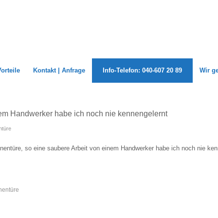
Vorteile
Kontakt | Anfrage
Info-Telefon: 040-607 20 89
Wir g
nem Handwerker habe ich noch nie kennengelernt
türe
nentüre, so eine saubere Arbeit von einem Handwerker habe ich noch nie ken
entüre