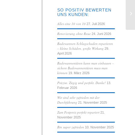
SO POSITIV BEWERTEN
Ei
UNS KUNDEN:
Al
Alles eine 10 von 10
27. Juli 2026
Renovierung ohne Reue
24. Juni 2026
Badewannen-Schlagschaden reparieren
– kleine Schäden, große Wirkung
29.
April 2026
Badewannentüren kann man einbauen –
sichere Badewannentüren muss man
können
19. März 2026
Präzise. Zügig und perfekt. Danke!
13.
Februar 2026
Wir sind sehr zufrieden mit der
Durchführung
21. November 2025
Zum Festpreis perfekt repariert
21.
November 2025
Bin super zufrieden
10. November 2025