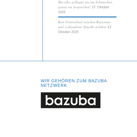
Hat alles geklappt wie am Schnürchen,
genau wie besprochen!
27. Oktober
2025
Kein Unterschied zwischen Reparatur
und vorhandener Emaille sichtbar
13.
Oktober 2025
WIR GEHÖREN ZUM BAZUBA
NETZWERK