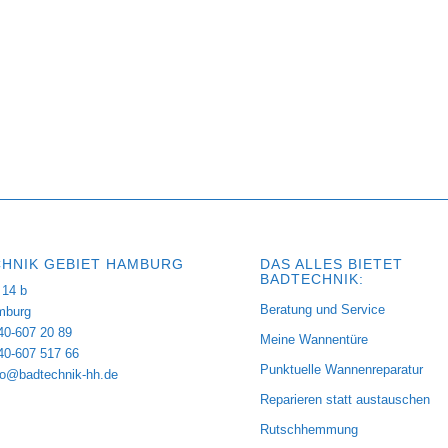
HNIK GEBIET HAMBURG
DAS ALLES BIETET
BADTECHNIK:
14 b
Beratung und Service
mburg
40-607 20 89
Meine Wannentüre
040-607 517 66
Punktuelle Wannenreparatur
fo@badtechnik-hh.de
Reparieren statt austauschen
Rutschhemmung