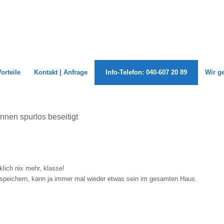
Vorteile
Kontakt | Anfrage
Info-Telefon: 040-607 20 89
Wir g
nen spurlos beseitigt
klich nix mehr, klasse!
 speichern, kann ja immer mal wieder etwas sein im gesamten Haus.