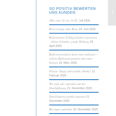
Se
SO POSITIV BEWERTEN
be
UNS KUNDEN:
Ba
Alles eine 10 von 10
27. Juli 2026
Renovierung ohne Reue
24. Juni 2026
Badewannen-Schlagschaden reparieren
– kleine Schäden, große Wirkung
29.
April 2026
Badewannentüren kann man einbauen –
sichere Badewannentüren muss man
können
19. März 2026
Präzise. Zügig und perfekt. Danke!
13.
Februar 2026
Wir sind sehr zufrieden mit der
Durchführung
21. November 2025
Zum Festpreis perfekt repariert
21.
November 2025
Bin super zufrieden
10. November 2025