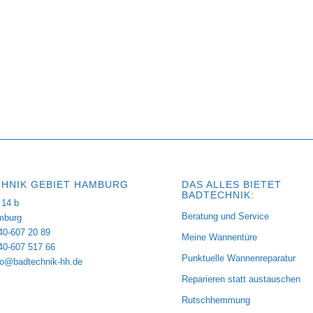
HNIK GEBIET HAMBURG
DAS ALLES BIETET
BADTECHNIK:
14 b
Beratung und Service
mburg
40-607 20 89
Meine Wannentüre
040-607 517 66
Punktuelle Wannenreparatur
fo@badtechnik-hh.de
Reparieren statt austauschen
Rutschhemmung