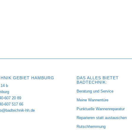
HNIK GEBIET HAMBURG
DAS ALLES BIETET
BADTECHNIK:
14 b
Beratung und Service
mburg
40-607 20 89
Meine Wannentüre
040-607 517 66
Punktuelle Wannenreparatur
fo@badtechnik-hh.de
Reparieren statt austauschen
Rutschhemmung